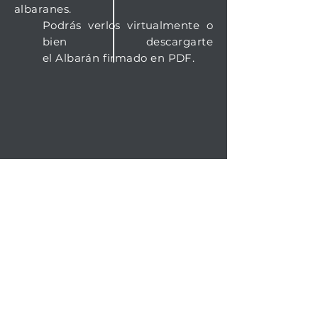
albaranes.
Podrás verlos
virtualmente
o
bien descargarte
el
Albarán
firmado en PDF.
Al darte de alta en este
servicio,
tendrás acceso a
todas tus
facturas.
Podrás verlas
virtualmente
o
bien descargarte la factura en
PDF.